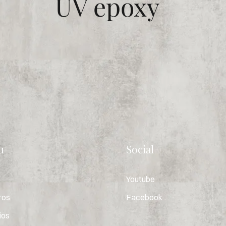
UV epoxy
u
Social
Youtube
ros
Facebook
ios