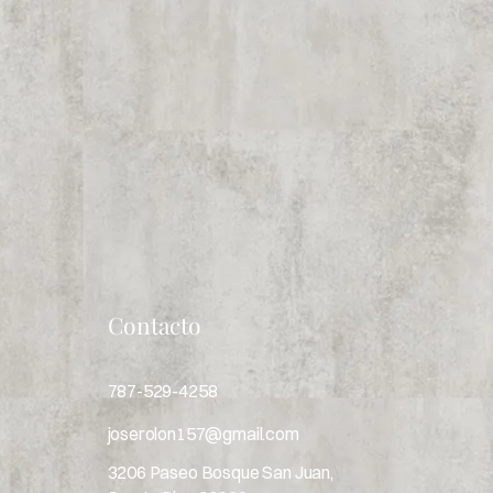
Contacto
787-529-4258
joserolon157@gmail.com
3206 Paseo Bosque San Juan,