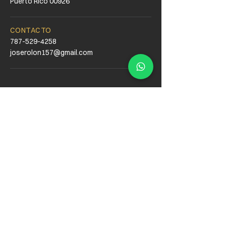
Puerto Rico 00926
CONTACTO
787-529-4258
joserolon157@gmail.com
PULE
Y RESTAURA PR
Menu
Inicio
Nosotros
Servicios